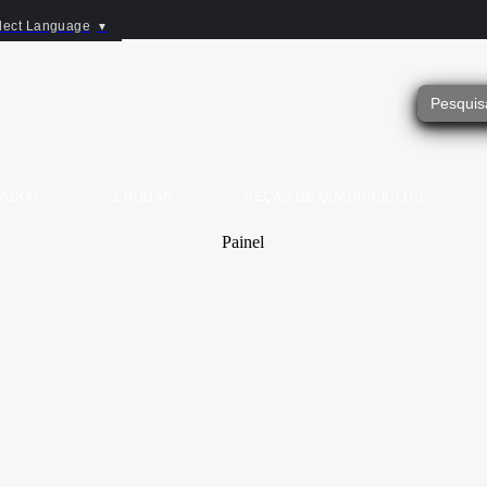
lect Language
▼
SADOS
2 RODAS
PEÇAS DE QUADRICICLOS