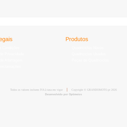
egais
Produtos
e Condições
Quadriciclos Novos
 de Privacidade
Quadriciclos Usados
de Arbitragem
Peças de Quadriciclos
 reclamações
Todos os valores incluem IVA à taxa em vigor
Copyright © GRANDOMOTO.pt 2026
Desenvolvido por Optimeios