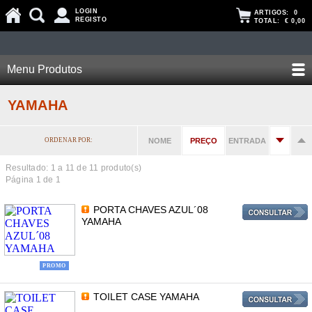
LOGIN
ARTIGOS:
0
REGISTO
TOTAL:
€ 0,00
Menu Produtos
YAMAHA
ORDENAR POR:
NOME
PREÇO
ENTRADA
Resultado: 1 a
11
de 11 produto(s)
Página 1 de 1
PORTA CHAVES AZUL´08
YAMAHA
PROMO
TOILET CASE YAMAHA