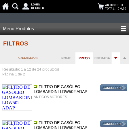
LOGIN
ARTIGOS:
0
REGISTO
TOTAL:
€ 0,00
Menu Produtos
FILTROS
ORDENAR POR:
NOME
PREÇO
ENTRADA
Resultado: 1 a
12
de 24 produto(s)
Página 1 de 2
FILTRO DE GASÓLEO
LOMBARDINI LDW502 ADAP.
ANTIGOS MOTORES
FILTRO DE GASÓLEO
LOMBARDINI LDW502 ADAP.