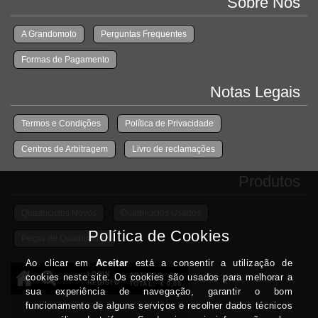
Sobre Nós
A Grandomoto
Perguntas Frequentes
Formas de Pagamento
Notas Legais
Termos e Condições
Política de Privacidade
Centros de Arbitragem
Livro de reclamações
Produtos
Quadriciclos Novos
Quadriciclos Usados
Peças de Quadriciclos