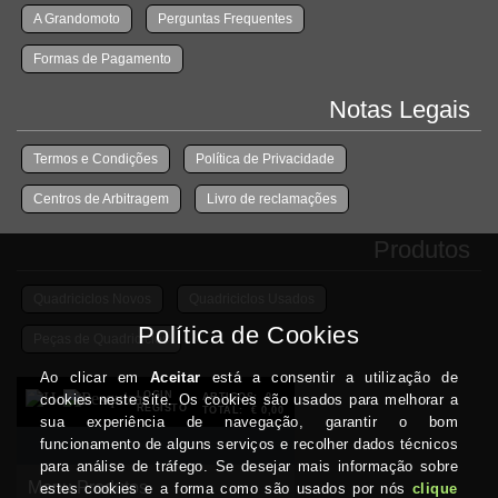
A Grandomoto
Perguntas Frequentes
Formas de Pagamento
Notas Legais
Termos e Condições
Política de Privacidade
Centros de Arbitragem
Livro de reclamações
Produtos
Quadriciclos Novos
Quadriciclos Usados
Peças de Quadriciclos