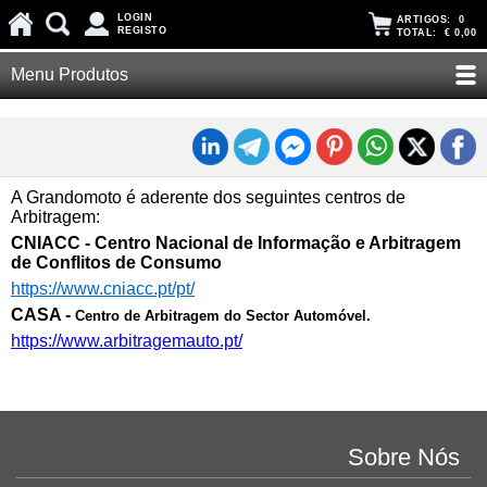
LOGIN
ARTIGOS:
0
REGISTO
TOTAL:
€ 0,00
Menu Produtos
A Grandomoto é aderente dos seguintes centros de
Arbitragem:
CNIACC - Centro Nacional de Informação e Arbitragem
de Conflitos de Consumo
https://www.cniacc.pt/pt/
CASA -
Centro de Arbitragem do Sector Automóvel.
https://www.arbitragemauto.pt/
Sobre Nós