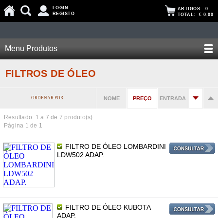
LOGIN
ARTIGOS:
0
REGISTO
TOTAL:
€ 0,00
Menu Produtos
FILTROS DE ÓLEO
ORDENAR POR:
NOME
PREÇO
ENTRADA
Resultado: 1 a
7
de 7 produto(s)
Página 1 de 1
FILTRO DE ÓLEO LOMBARDINI
LDW502 ADAP.
FILTRO DE ÓLEO KUBOTA
ADAP.