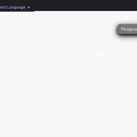
lect Language
▼
SADOS
2 RODAS
PEÇAS DE QUADRICICLOS