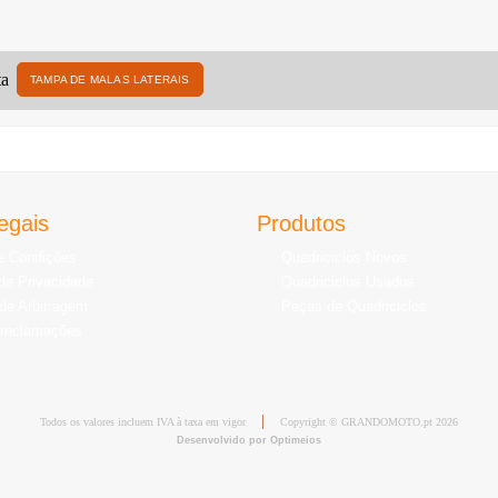
TAMPA DE MALAS LATERAIS
egais
Produtos
e Condições
Quadriciclos Novos
 de Privacidade
Quadriciclos Usados
de Arbitragem
Peças de Quadriciclos
 reclamações
Todos os valores incluem IVA à taxa em vigor
Copyright © GRANDOMOTO.pt 2026
Desenvolvido por Optimeios