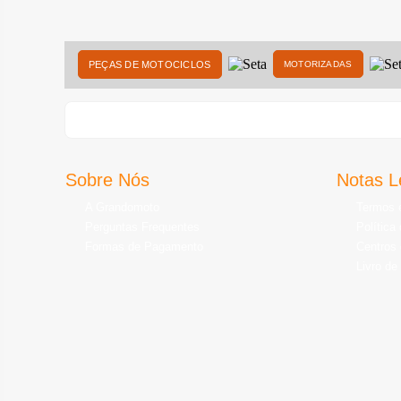
PEÇAS DE MOTOCICLOS
MOTORIZADAS
Sobre Nós
Notas L
A Grandomoto
Termos 
Perguntas Frequentes
Política
Formas de Pagamento
Centros 
Livro de