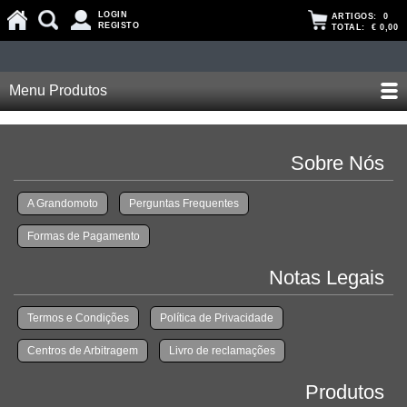
LOGIN
ARTIGOS:
0
REGISTO
TOTAL:
€ 0,00
Menu Produtos
Sobre Nós
A Grandomoto
Perguntas Frequentes
Formas de Pagamento
Notas Legais
Termos e Condições
Política de Privacidade
Centros de Arbitragem
Livro de reclamações
Produtos