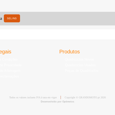
SELINS
egais
Produtos
e Condições
Quadriciclos Novos
 de Privacidade
Quadriciclos Usados
de Arbitragem
Peças de Quadriciclos
 reclamações
Todos os valores incluem IVA à taxa em vigor
Copyright © GRANDOMOTO.pt 2026
Desenvolvido por Optimeios