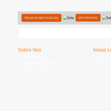
PEÇAS DE MOTOCICLOS
MOTORIZADAS
Sobre Nós
Notas L
A Grandomoto
Termos 
Perguntas Frequentes
Política
Formas de Pagamento
Centros 
Livro de