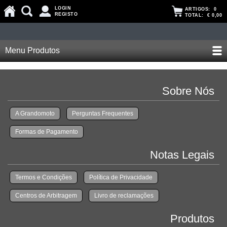
LOGIN
ARTIGOS:
0
REGISTO
TOTAL:
€ 0,00
Menu Produtos
Sobre Nós
A Grandomoto
Perguntas Frequentes
Formas de Pagamento
Notas Legais
Termos e Condições
Política de Privacidade
Centros de Arbitragem
Livro de reclamações
Produtos