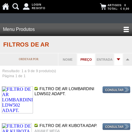
LOGIN
ARTIGOS:
0
REGISTO
TOTAL:
€ 0,00
Menu Produtos
FILTROS DE AR
ORDENAR POR:
NOME
PREÇO
ENTRADA
Resultado: 1 a
9
de 9 produto(s)
Página 1 de 1
FILTRO DE AR LOMBARDINI
LDW502 ADAPT.
FILTRO DE AR KUBOTA ADAP.
AIXAM E MEGA