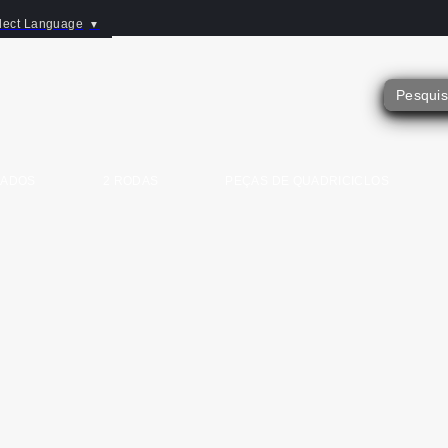
lect Language
▼
SADOS
2 RODAS
PEÇAS DE QUADRICICLOS