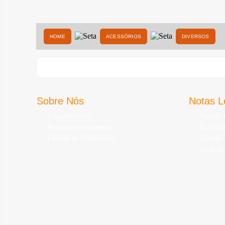
HOME
ACESSÓRIOS
DIVERSOS
Sobre Nós
Notas L
A Grandomoto
Termos 
Perguntas Frequentes
Política
Formas de Pagamento
Centros 
Livro de