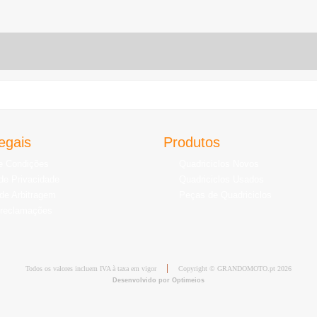
egais
Produtos
e Condições
Quadriciclos Novos
 de Privacidade
Quadriciclos Usados
de Arbitragem
Peças de Quadriciclos
 reclamações
Todos os valores incluem IVA à taxa em vigor
Copyright © GRANDOMOTO.pt 2026
Desenvolvido por Optimeios